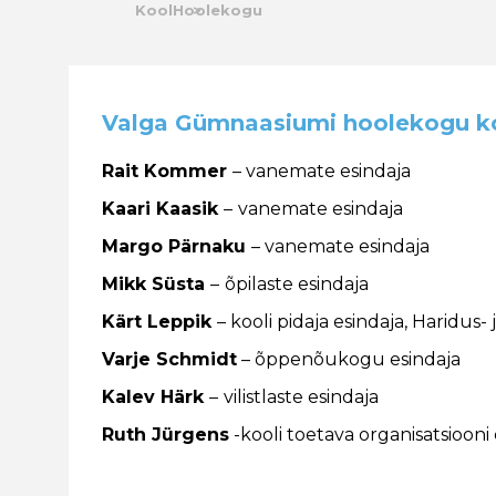
Kool
Hoolekogu
Valga Gümnaasiumi hoolekogu k
Rait Kommer
– vanemate esindaja
Kaari Kaasik
–
vanemate esindaja
Margo Pärnaku
– vanemate esindaja
Mikk Süsta
–
õpilaste esindaja
Kärt Leppik
– kooli pidaja esindaja, Haridus
Varje Schmidt
– õppenõukogu esindaja
Kalev Härk
–
vilistlaste esindaja
Ruth Jürgens
-kooli toetava organisatsiooni 