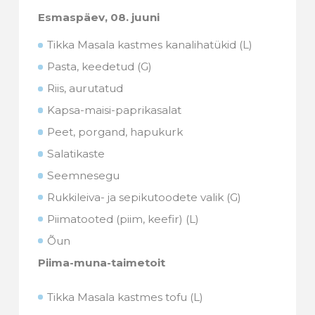
Esmaspäev,
08. juuni
Tikka Masala kastmes kanalihatükid (L)
Pasta, keedetud (G)
Riis, aurutatud
Kapsa-maisi-paprikasalat
Peet, porgand, hapukurk
Salatikaste
Seemnesegu
Rukkileiva- ja sepikutoodete valik (G)
Piimatooted (piim, keefir) (L)
Õun
Piima-muna-taimetoit
Tikka Masala kastmes tofu (L)