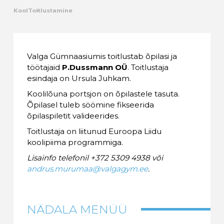
Kool
Toitlustamine
Valga Gümnaasiumis toitlustab õpilasi ja
töötajaid
P.Dussmann OÜ
. Toitlustaja
esindaja on Ursula Juhkam.
Koolilõuna portsjon on õpilastele tasuta.
Õpilasel tuleb söömine fikseerida
õpilaspiletit valideerides.
Toitlustaja on liitunud Euroopa Liidu
koolipiima programmiga.
Lisainfo telefonil +372 5309 4938 või
andrus.murumaa@valgagym.ee
.
NÄDALA MENÜÜ