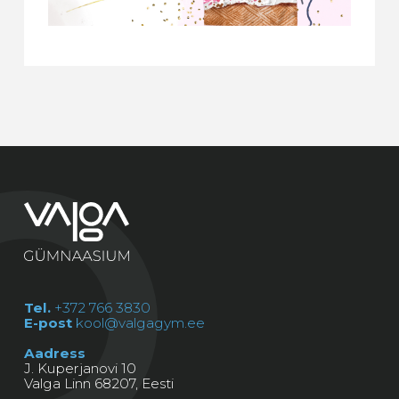
Tel.
+372 766 3830
E-post
kool@valgagym.ee
Aadress
J. Kuperjanovi 10
Valga Linn 68207, Eesti