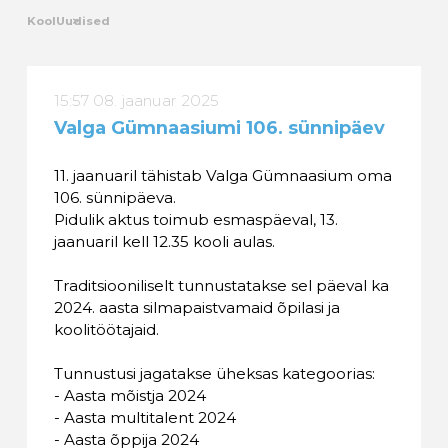
Kool
Uudised
15:57 08. jaanuar 2025
Valga Gümnaasiumi 106. sünnipäev
11. jaanuaril tähistab Valga Gümnaasium oma
106. sünnipäeva.
Pidulik aktus toimub esmaspäeval, 13.
jaanuaril kell 12.35 kooli aulas.
Traditsiooniliselt tunnustatakse sel päeval ka
2024. aasta silmapaistvamaid õpilasi ja
koolitöötajaid.
Tunnustusi jagatakse üheksas kategoorias:
- Aasta mõistja 2024
- Aasta multitalent 2024
- Aasta õppija 2024