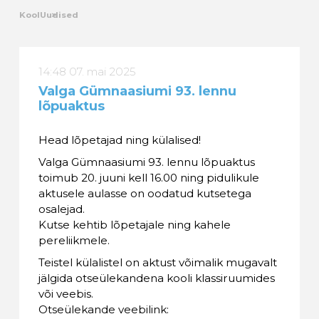
Kool
Uudised
14:48 07. mai 2025
Valga Gümnaasiumi 93. lennu
lõpuaktus
Head lõpetajad ning külalised!
Valga Gümnaasiumi 93. lennu lõpuaktus
toimub 20. juuni kell 16.00 ning pidulikule
aktusele aulasse on oodatud kutsetega
osalejad.
Kutse kehtib lõpetajale ning kahele
pereliikmele.
Teistel külalistel on aktust võimalik mugavalt
jälgida otseülekandena kooli klassiruumides
või veebis.
Otseülekande veebilink: