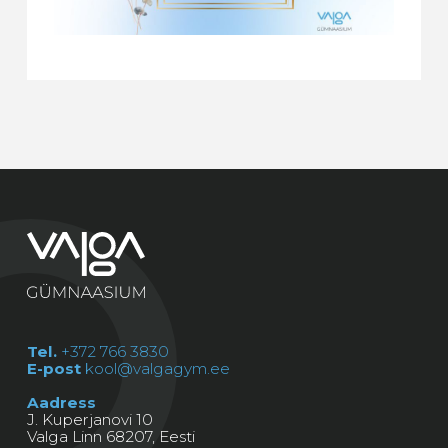
Tel.
+372 766 3830
E-post
kool@valgagym.ee
Aadress
J. Kuperjanovi 10
Valga Linn 68207, Eesti