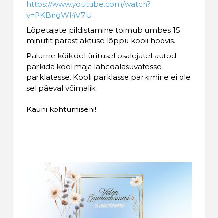
https://www.youtube.com/watch?
v=PKBngWl4V7U
Lõpetajate pildistamine toimub umbes 15
minutit pärast aktuse lõppu kooli hoovis.
Palume kõikidel üritusel osalejatel autod
parkida koolimaja lähedalasuvatesse
parklatesse. Kooli parklasse parkimine ei ole
sel päeval võimalik.
Kauni kohtumiseni!