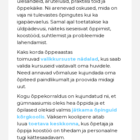
ülesandeid, arutelusid, praktilisi töid ja
õppekäike. Nii arenevad oskused, mida on
vaja nii tulevastes õpingutes kui ka
igapäevaelus. Samal ajal toetatakse ka
üldpädevusi, näiteks iseseisvat õppimist,
koostööd, suhtlemist ja probleemide
lahendamist.
Kaks korda õppeaastas
toimuvad
valikkursuste nädalad
, kus saab
valida kursuseid vastavalt oma huvidele.
Need annavad võimaluse kujundada oma
õpiteed paindlikumalt ja proovida midagi
uut.
Kogu õppekorraldus on kujundatud nii, et
gümnaasiumis oleks hea õppida ja et
õpilased oleksid valmis
jätkama õpinguid
kõrgkoolis
. Väiksem koolipere aitab
luua
toetava keskkonna
, kus õpetaja ja
õppija koostöö on tihedam ja personaalne
tugi kättesaadavam.