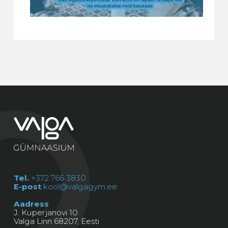
Tel.
+372 766 3830
E-post
kool@valgagym.ee
Aadress
J. Kuperjanovi 10
Valga Linn 68207, Eesti