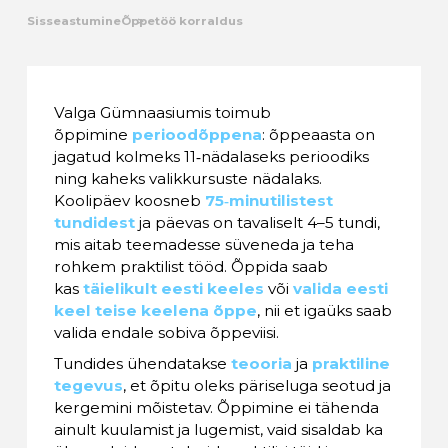
Sisseastumine
Õppetöö korraldus
Kalender
Galerii
Valga Gümnaasiumis toimub
õppimine
perioodõppena
: õppeaasta on
Tule tööle
jagatud kolmeks 11‑nädalaseks perioodiks
ning kaheks valikkursuste nädalaks.
Järelvalve
Koolipäev koosneb
75‑minutilistest
tundidest
ja päevas on tavaliselt 4–5 tundi,
mis aitab teemadesse süveneda ja teha
rohkem praktilist tööd. Õppida saab
kas
täielikult eesti keeles
või
valida eesti
keel teise keelena õppe
, nii et igaüks saab
valida endale sobiva õppeviisi.
Tundides ühendatakse
teooria
ja
praktiline
tegevus
, et õpitu oleks päriseluga seotud ja
kergemini mõistetav. Õppimine ei tähenda
ainult kuulamist ja lugemist, vaid sisaldab ka