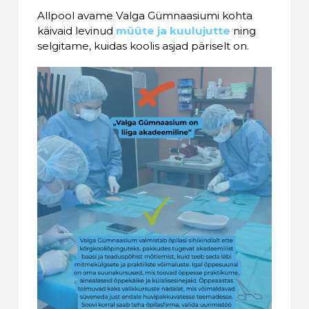
Allpool avame Valga Gümnaasiumi kohta
käivaid levinud
müüte ja kuulujutte
ning
selgitame, kuidas koolis asjad päriselt on.