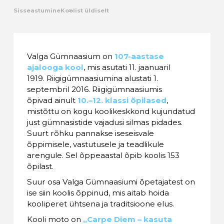
Sisseastumine
Koolist üldiselt
Kalender
Galerii
Valga Gümnaasium on
107-aastase
ajalooga kool
, mis asutati 11. jaanuaril
Tule tööle
1919. Riigigümnaasiumina alustati 1.
septembril 2016. Riigigümnaasiumis
Järelvalve
õpivad ainult
10.–12. klassi õpilased
,
mistõttu on kogu koolikeskkond kujundatud
just gümnasistide vajadusi silmas pidades.
Suurt rõhku pannakse iseseisvale
õppimisele, vastutusele ja teadlikule
arengule. Sel õppeaastal õpib koolis 153
õpilast.
Suur osa Valga Gümnaasiumi õpetajatest on
ise siin koolis õppinud, mis aitab hoida
kooliperet ühtsena ja traditsioone elus.
Kooli moto on
„Carpe Diem – kasuta