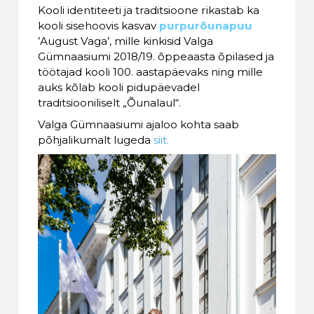
Kooli identiteeti ja traditsioone rikastab ka
kooli sisehoovis kasvav
purpurõunapuu
’August Vaga’, mille kinkisid Valga
Gümnaasiumi 2018/19. õppeaasta õpilased ja
töötajad kooli 100. aastapäevaks ning mille
auks kõlab kooli pidupäevadel
traditsiooniliselt „Õunalaul“.
Valga Gümnaasiumi ajaloo kohta saab
põhjalikumalt lugeda
siit.