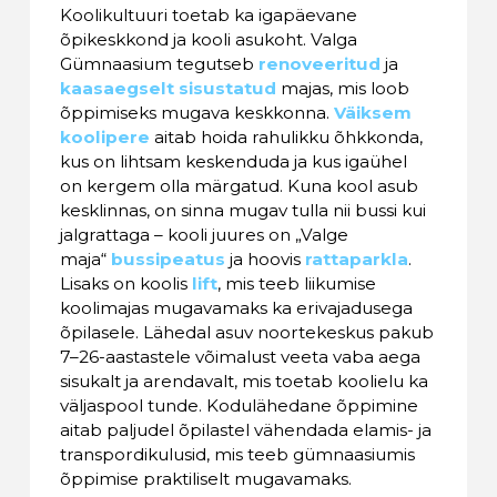
Koolikultuuri toetab ka igapäevane
õpikeskkond ja kooli asukoht. Valga
Gümnaasium tegutseb
renoveeritud
ja
kaasaegselt sisustatud
majas, mis loob
õppimiseks mugava keskkonna.
Väiksem
koolipere
aitab hoida rahulikku õhkkonda,
kus on lihtsam keskenduda ja kus igaühel
on kergem olla märgatud. Kuna kool asub
kesklinnas, on sinna mugav tulla nii bussi kui
jalgrattaga – kooli juures on „Valge
maja“
bussipeatus
ja hoovis
rattaparkla
.
Lisaks on koolis
lift
, mis teeb liikumise
koolimajas mugavamaks ka erivajadusega
õpilasele. Lähedal asuv noortekeskus pakub
7–26-aastastele võimalust veeta vaba aega
sisukalt ja arendavalt, mis toetab koolielu ka
väljaspool tunde. Kodulähedane õppimine
aitab paljudel õpilastel vähendada elamis- ja
transpordikulusid, mis teeb gümnaasiumis
õppimise praktiliselt mugavamaks.