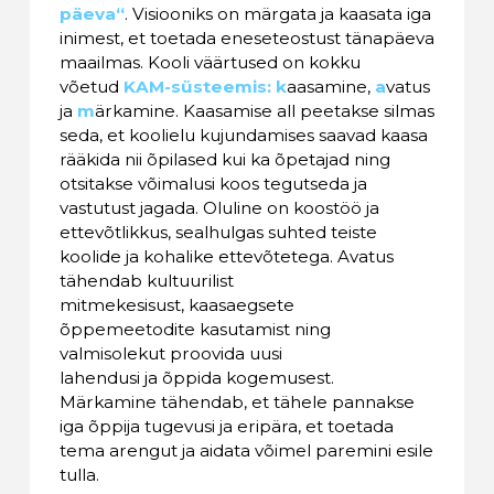
päeva“
. Visiooniks on märgata ja kaasata iga
inimest, et toetada eneseteostust tänapäeva
maailmas. Kooli väärtused on kokku
võetud
KAM-süsteemis:
k
aasamine,
a
vatus
ja
m
ärkamine. Kaasamise all peetakse silmas
seda, et koolielu kujundamises saavad kaasa
rääkida nii õpilased kui ka õpetajad ning
otsitakse võimalusi koos tegutseda ja
vastutust jagada. Oluline on koostöö ja
ettevõtlikkus, sealhulgas suhted teiste
koolide ja kohalike ettevõtetega. Avatus
tähendab kultuurilist
mitmekesisust, kaasaegsete
õppemeetodite kasutamist ning
valmisolekut proovida uusi
lahendusi ja õppida kogemusest.
Märkamine tähendab, et tähele pannakse
iga õppija tugevusi ja eripära, et toetada
tema arengut ja aidata võimel paremini esile
tulla.