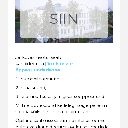
Jätkuvastuvõtul saab
kandideerida
järmistesse
õppesuundadesse:
humanitaarsuund,
reaalsuund,
siseturvalisuse- ja riigikaitseõppesuund.
Milline õppesuund kellelegi kõige paremini
sobida võiks, sellest saab aimu
siin.
Õpilane saab sisseastumise infosüsteemis
esitatavas kandideerimisavalduses märkida