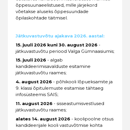
õppesuunaeelistused, mille järjekord
võetakse aluseks õppesuundade
õpilaskohtade täitmisel.
Jätkuvastuvõtu ajakava 2026. aastal:
15. juuli 2026 kuni 30. august 2026
-
jätkuvastuvõtu periood Valga Gümnaasiumis;
15. juuli 2026
- algab
kandideerimisavalduste esitamine
jätkuvastuvõtu raames;
4. august 2026
- põhikooli lõpueksamite ja
9. klassi õpitulemuste esitamise tähtaeg
infosüsteemis SAIS;
11. august 2026
- sisseastumisvestlused
jätkuvastuvõtu raames;
alates 14. august 2026
- koolipoolne otsus
kandideerijale kooli vastuvõtmise kohta