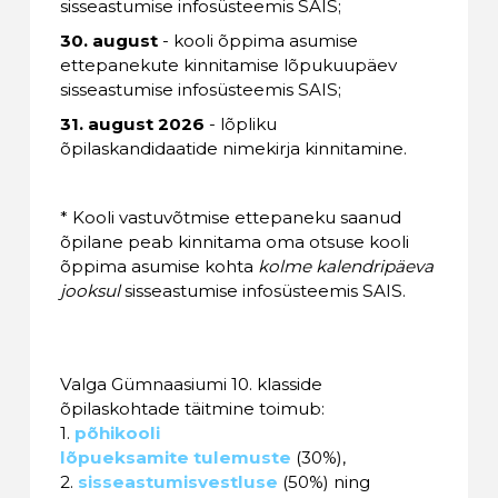
sisseastumise infosüsteemis SAIS;
30. august
- kooli õppima asumise
ettepanekute kinnitamise lõpukuupäev
sisseastumise infosüsteemis SAIS;
31. august 2026
- lõpliku
õpilaskandidaatide nimekirja kinnitamine.
* Kooli vastuvõtmise ettepaneku saanud
õpilane peab kinnitama oma otsuse kooli
õppima asumise kohta
kolme kalendripäeva
jooksul
sisseastumise infosüsteemis SAIS.
Valga Gümnaasiumi 10. klasside
õpilaskohtade täitmine toimub:
1.
põhikooli
lõpueksamite
tulemuste
(30%),
2.
sisseastumisvestluse
(50%) ning