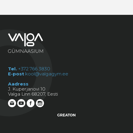
Tel.
+372 766 3830
E-post
kool@valgagym.ee
Aadress
J. Kuperjanovi 10
Valga Linn 68207, Eesti