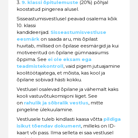
3.
9. klassi õpitulemuste
(20%) põhjal
koostatud pingerea alusel.
Sisseastumisvestlusel peavad osalema kõik
10. klassi
kandideerijad.
Sisseastumisv
estluse
eesmärk
on saada aru, mis õpilast
huvitab, millised on õpilase eesmärgid ja kui
motiveeritud on õpilane gümnaasiumis
õppima. See
ei ole eksam ega
teadmistekontroll
, vaid pigem jutuajamine
koolitöötajatega, et mõista, kas kool ja
õpilane sobivad hästi kokku.
Vestlusel osalevad õpilane ja vähemalt kaks
kooli vastuvõtukomisjoni liiget. See
on
rahulik ja sõbralik vestlus
,
mitte
pingeline ülekuulamine.
Vestlusele tuleb kindlasti kaasa võtta
pildiga
isikut tõendav dokument
,
milleks on ID-
kaart või pass. Ilma selleta ei saa vestlusel