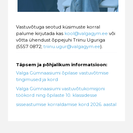
Vastuvõtuga seotud küsimuste korral
palume kirjutada kas
kool@valgagym.ee
või
võtta ühendust õppejuhi Triinu Uguriga
(5557 0872;
triinu.ugur@valgagym.ee
).
Täpsem ja põhjalikum informatsioon:
Valga Gümnaasiumi õpilase vastuvõtmise
tingimused ja kord
Valga Gümnaasiumi vastuvõtukomisjoni
töökord ning õpilaste 10. klassidesse
sisseastumise korraldamise kord 2026. aastal