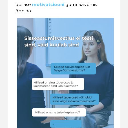
õpilase
motivatsiooni
gümnaasiumis
õppida.