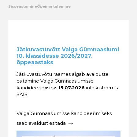
Sisseastumine
Õppima tulemine
Kalender
Galerii
Tule tööle
Jätkuvastuvõtt Valga Gümnaasiumi
10. klassidesse 2026/2027.
Järelvalve
õppeaastaks​
Jätkuvastuvõtu raames algab avalduste
esitamine Valga Gümnaasiumisse
kandideerimiseks
15.07.2026
infosüsteemis
SAIS.
Valga Gümnaasiumisse kandideerimiseks
→
saab avaldust esitada