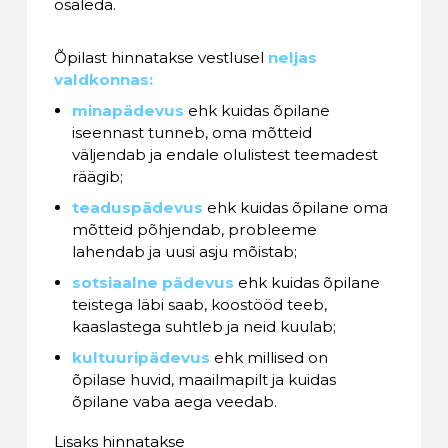
osaleda.
Õpilast hinnatakse vestlusel
neljas
valdkonnas:
minapädevus
ehk kuidas õpilane
iseennast tunneb, oma mõtteid
väljendab ja endale olulistest teemadest
räägib;
teaduspädevus
ehk kuidas õpilane oma
mõtteid põhjendab, probleeme
lahendab ja uusi asju mõistab;
sotsiaalne pädevus
ehk kuidas õpilane
teistega läbi saab, koostööd teeb,
kaaslastega suhtleb ja neid kuulab;
kultuuripädevus
ehk millised on
õpilase huvid, maailmapilt ja kuidas
õpilane vaba aega veedab.
Lisaks hinnatakse