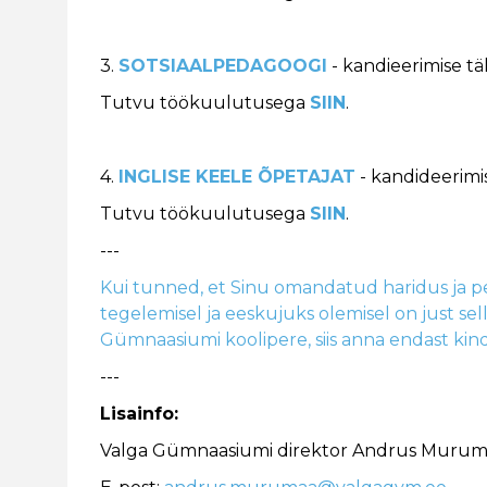
3.
SOTSIAALPEDAGOOGI
- kandieerimise t
Tutvu töökuulutusega
SIIN
.
4.
INGLISE KEELE ÕPETAJAT
- kandideerimi
Tutvu töökuulutusega
SIIN
.
---
Kui tunned, et Sinu omandatud haridus ja
tegelemisel ja eeskujuks olemisel on just se
Gümnaasiumi koolipere, siis anna endast kind
---
Lisainfo:
Valga Gümnaasiumi direktor Andrus Muru