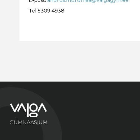
E-post:
andrus.murumaa@valgagym.ee
Tel 5309 4938