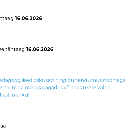
ähtaeg
16.06.2026
se tähtaeg
16.06.2026
 pedagoogilised oskused ning pühendumus noortega
llised, mida meiega jagades võidaks terve Valga
lasti märku!
maa