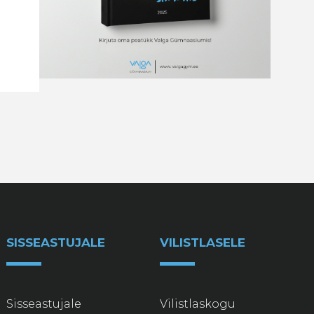
SISSEASTUJALE
VILISTLASELE
Sisseastujale
Vilistlaskogu