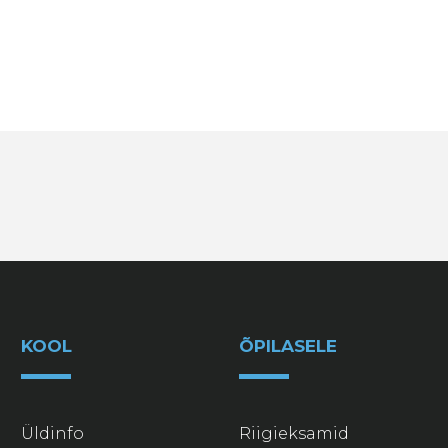
KOOL
ÕPILASELE
Üldinfo
Riigieksamid