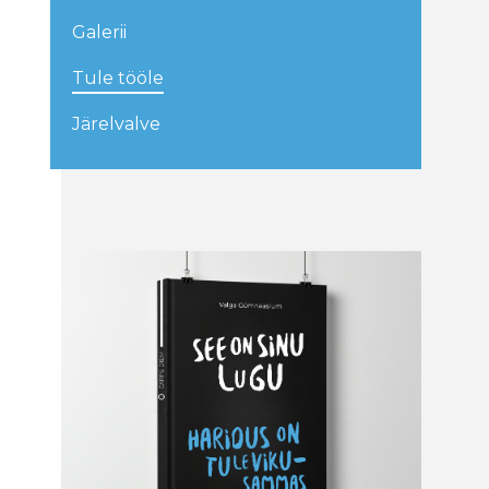
Galerii
Tule tööle
Järelvalve