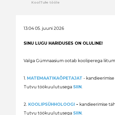
Kool
Tule tööle
13:04 05. juuni 2026
SINU LUGU HARIDUSES ON OLULINE!
Valga Gümnaasium ootab kooliperega liitum
1.
MATEMAATIKAÕPETAJAT
- kandieerimis
Tutvu töökuulutusega
SIIN
.
2.
KOOLIPSÜHHOLOOGI
-
kandieerimise tä
Tutvu töökuulutusega
SIIN
.