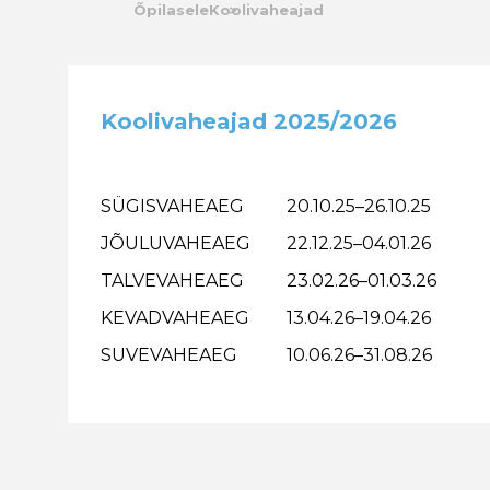
Õpilasele
Koolivaheajad
Kalender
Galerii
Koolivaheajad 2025/2026
Tule tööle
Järelvalve
SÜGISVAHEAEG
20.10.25–26.10.25
JÕULUVAHEAEG
22.12.25–04.01.26
TALVEVAHEAEG
23.02.26–01.03.26
KEVADVAHEAEG
13.04.26–19.04.26
SUVEVAHEAEG
10.06.26–31.08.26