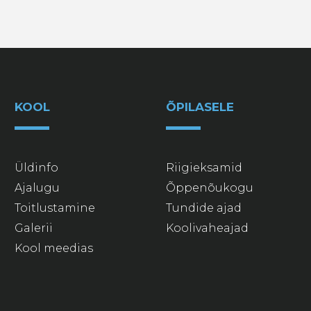
KOOL
ÕPILASELE
Üldinfo
Riigieksamid
Ajalugu
Õppenõukogu
Toitlustamine
Tundide ajad
Galerii
Koolivaheajad
Kool meedias