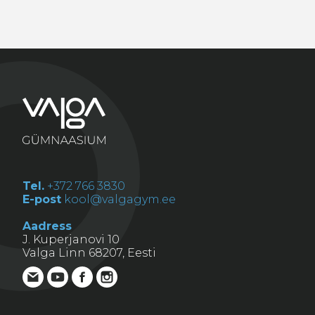
Tel.
+372 766 3830
E-post
kool@valgagym.ee
Aadress
J. Kuperjanovi 10
Valga Linn 68207, Eesti