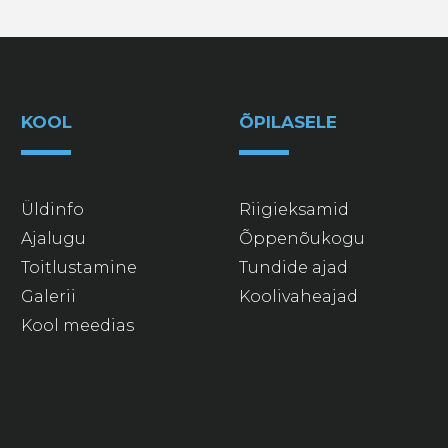
KOOL
ÕPILASELE
Üldinfo
Riigieksamid
Ajalugu
Õppenõukogu
Toitlustamine
Tundide ajad
Galerii
Koolivaheajad
Kool meedias