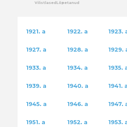
Vilistlased
Lõpetanud
Kalender
Galerii
1921. a
1922. a
1923. 
Tule tööle
1927. a
1928. a
1929. 
Järelvalve
1933. a
1934. a
1935. 
1939. a
1940. a
1941. 
1945. a
1946. a
1947. 
1951. a
1952. a
1953. 