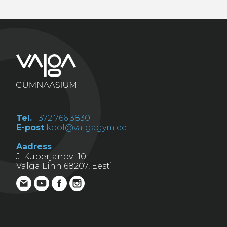
Tel.
+372 766 3830
E-post
kool@valgagym.ee
Aadress
J. Kuperjanovi 10
Valga Linn 68207, Eesti