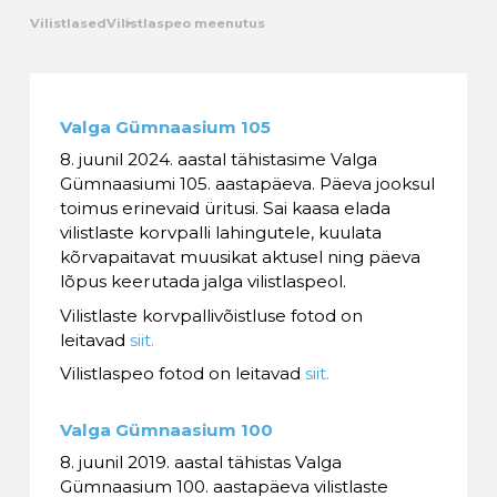
Vilistlased
Vilistlaspeo meenutus
Kalender
Galerii
Valga Gümnaasium 105
Tule tööle
8. juunil 2024. aastal tähistasime Valga
Gümnaasiumi 105. aastapäeva. Päeva jooksul
toimus erinevaid üritusi. Sai kaasa elada
Järelvalve
vilistlaste korvpalli lahingutele, kuulata
kõrvapaitavat muusikat aktusel ning päeva
lõpus keerutada jalga vilistlaspeol.
Vilistlaste korvpallivõistluse fotod on
leitavad
siit.
Vilistlaspeo fotod on leitavad
siit.
Valga Gümnaasium 100
8. juunil 2019. aastal tähistas Valga
Gümnaasium 100. aastapäeva vilistlaste